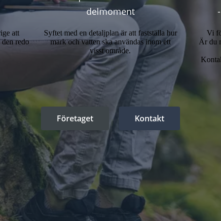
delmoment
ige att
Syftet med en detaljplan är att fastställa hur
Vi f
a den redo
mark och vatten ska användas inom ett
Är du 
visst område.
Kontak
Företaget
Kontakt