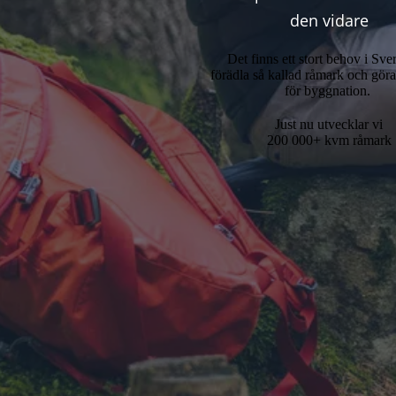
den vidare
Det finns ett stort behov i Sver
förädla så kallad råmark och gör
för byggnation.
Just nu utvecklar vi
200 000+ kvm råmark