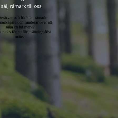
- sälj råmark till oss
örvärvar och förädlar råmark.
markägare och funderar över att
sälja en bit mark?
ta oss för ett förutsättningslöst
möte.