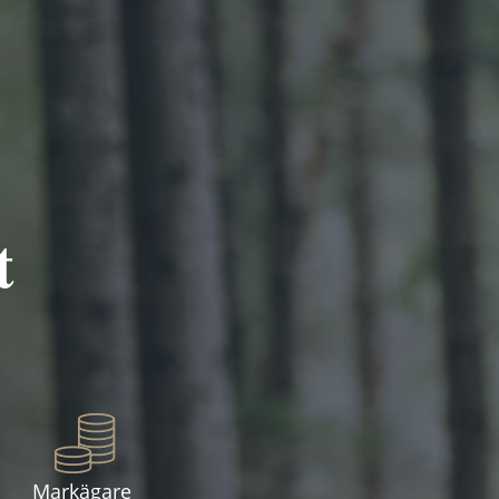
t
Markägare