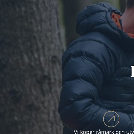
Vi köper råmark och utv