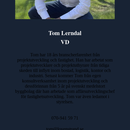
Tom Lerndal
VD
Tom har 18 års branscherfarenhet från
projektutveckling och fastighet. Han har arbetat som
projektutvecklare och projektuthyrare från tidiga
skeden till inflytt inom bostad, logistik, kontor och
industri. Senast kommer Tom från egen
konsultverksamhet inom projektutveckling och
dessförinnan från 5 år på svenskt medelstort
byggbolag där han arbetade som affärsutvecklingschef
för fastighetsutveckling. Tom var även ledamot i
styrelsen.
070-941 59 71
tom@lovenstrand.se