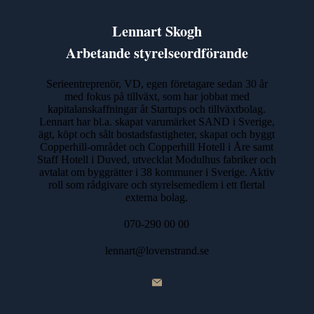
Lennart Skogh
Arbetande styrelseordförande
Serieentreprenör, VD, egen företagare sedan 30 år
med fokus på tillväxt, som har jobbat med
kapitalanskaffningar åt Startups och tillväxtbolag.
Lennart har bl.a. skapat varumärket SAND i Sverige,
ägt, köpt och sålt bostadsfastigheter, skapat och byggt
Copperhill-området och Copperhill Hotell i Åre samt
Staff Hotell i Duved, utvecklat Modulhus fabriker och
avtalat om byggrätter i 38 kommuner i Sverige. Aktiv
roll som rådgivare och styrelsemedlem i ett flertal
externa bolag.
070-290 00 00‬
lennart@lovenstrand.se